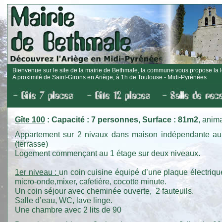
Bienvenue sur le site de la mairie de Bethmale, la commune vous propose la lo
A proximité de Saint-Girons en Ariège, à 1h de Toulouse - Midi-Pyrénées
Gîte 100
: Capacité : 7 personnes, Surface : 81m2
, anim
Appartement sur 2 nivaux dans maison indépendante a
(terrasse)
Logement commençant au 1 étage sur deux niveaux.
1er niveau :
un coin cuisine équipé d’une plaque électrique 
micro-onde,mixer, cafetière, cocotte minute.
Un coin séjour avec cheminée ouverte, 2 fauteuils.
Salle d’eau, WC, lave linge.
Une chambre avec 2 lits de 90