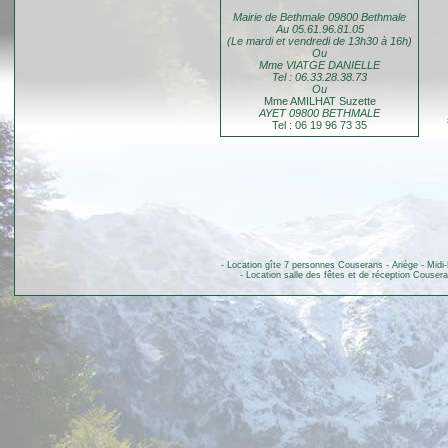
Mairie de Bethmale 09800 Bethmale
Au 05.61.96.81.05
(Le mardi et vendredi de 13h30 à 16h)
Ou
Mme VIATGE DANIELLE
Tel : 06.33.28.38.73
Ou
Mme AMILHAT Suzette
AYET
09800 BETHMALE
Tel : 06 19 96 73 35
-
Location gîte 7 personnes Couserans - Ariège - Midi
-
Location salle des fêtes et de réception Cousera